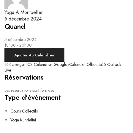
Yoga Kundalini
Respiration & Massage Biodynamique
Le système nerveux autonome et la respiration
Ateliers Breathwork
Yoga A Montpellier
Respiration Guidée
5 décembre 2024
Quand
5 décembre 2024
18h30 - 20h00
Ajouter Au Calendrier
Télécharger ICS
Calendrier Google
iCalendar
Office 365
Outlook
Live
Réservations
Les réservations sont fermées
Type d’évènement
Cours Collectifs
Yoga Kundalini