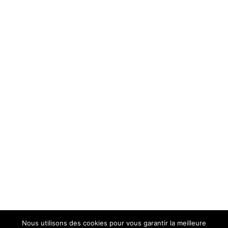
Tarifs
Planning
Actualités
Contact
Yoga à Montpellier
2022-2024 . Tous droits réservés © -
Conception :
Siiiiimooooone
Nous utilisons des cookies pour vous garantir la meilleure