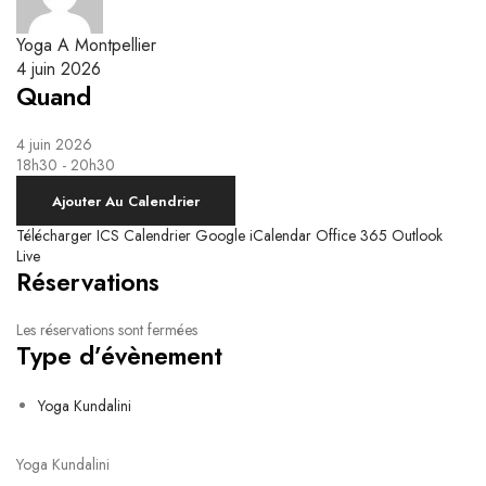
Yoga Kundalini
Respiration & Massage Biodynamique
Le système nerveux autonome et la respiration
Ateliers Breathwork
Yoga A Montpellier
Respiration Guidée
4 juin 2026
Quand
4 juin 2026
18h30 - 20h30
Ajouter Au Calendrier
Télécharger ICS
Calendrier Google
iCalendar
Office 365
Outlook
Live
Réservations
Les réservations sont fermées
Type d’évènement
Yoga Kundalini
Yoga Kundalini