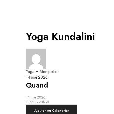
Accueil
Cours
A
Yoga Kundalini
Mon approche du Yo
Yoga Kundalini
Yoga Kundalini & 
Cours Collectifs
Yin Yoga
Yoga Kundalini
Respiration & M
Respiration Guidée
Yoga A Montpellier
14 mai 2026
Quand
14 mai 2026
18h30 - 20h30
Ajouter Au Calendrier