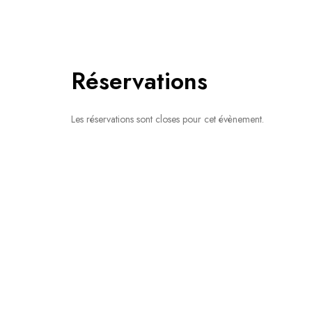
Réservations
Les réservations sont closes pour cet évènement.
Yoga à Montpellier, en bref !
Pratiquer le Yoga est bénéfique pour le
corps et l’esprit, indépendamment de votre