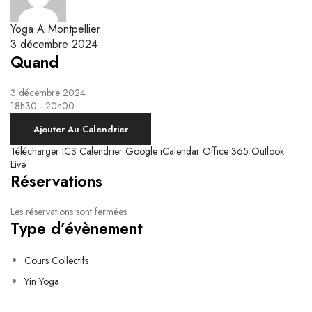
Yoga Kundalini
Respiration & Massage Biodynamique
Le système nerveux autonome et la respiration
Ateliers Breathwork
Yoga A Montpellier
Respiration Guidée
3 décembre 2024
Quand
3 décembre 2024
18h30 - 20h00
Ajouter Au Calendrier
Télécharger ICS
Calendrier Google
iCalendar
Office 365
Outlook
Live
Réservations
Les réservations sont fermées
Type d’évènement
Cours Collectifs
Yin Yoga