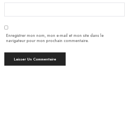
Enregistrer mon nom, mon e-mail et mon site dans le
navigateur pour mon prochain commentaire.
Yoga à Montpellier, en bref !
Pratiquer le Yoga est bénéfique pour le corps et
l’esprit, indépendamment de votre âge ou de votre
niveau d’expérience. À Montpellier, nous proposons
des cours de yoga en groupe ou individuels, ainsi