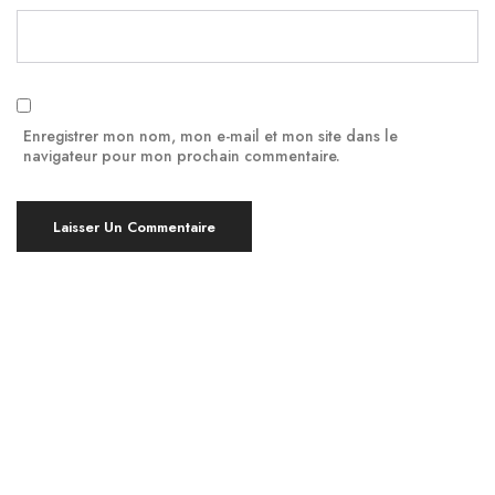
Enregistrer mon nom, mon e-mail et mon site dans le
navigateur pour mon prochain commentaire.
Yoga à Montpellier, en bref !
Pratiquer le Yoga est bénéfique pour le corps et
l’esprit, indépendamment de votre âge ou de votre
niveau d’expérience. À Montpellier, nous proposons
des cours de yoga en groupe ou individuels, ainsi