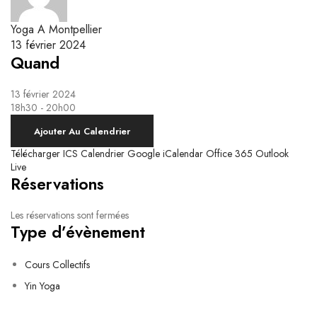
Yoga Kundalini
Respiration & Massage Biodynamique
Le système nerveux autonome et la respiration
Ateliers Breathwork
Yoga A Montpellier
Respiration Guidée
13 février 2024
Quand
13 février 2024
18h30 - 20h00
Ajouter Au Calendrier
Télécharger ICS
Calendrier Google
iCalendar
Office 365
Outlook
Live
Réservations
Les réservations sont fermées
Type d’évènement
Cours Collectifs
Yin Yoga