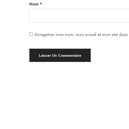
Nom
*
Enregistrer mon nom, mon e-mail et mon site dans
Yoga à Montpellier, en bref !
Pratiquer le Yoga est bénéfique pour le
corps et l’esprit, indépendamment de votre