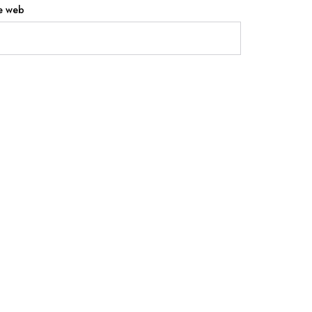
te web
Accès Rapide
Accueil
Tarifs