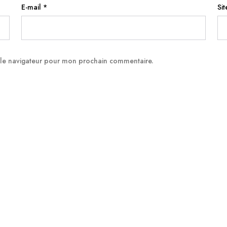
E-mail
*
Si
 le navigateur pour mon prochain commentaire.
Infos pratiques
Yoga Kundalini
YIN YOGA
Mardi de 18h30 à 20h
Kriya
Centre les Sens de l’Être 5 rue Boyer
Relaxation