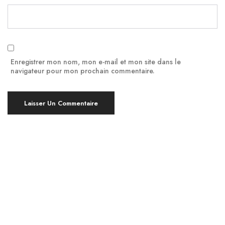
Enregistrer mon nom, mon e-mail et mon site dans le
navigateur pour mon prochain commentaire.
Yoga à Montpellier, en bref !
Pratiquer le Yoga est bénéfique pour le corps et
l’esprit, indépendamment de votre âge ou de votre
niveau d’expérience. À Montpellier, nous proposons
des cours de yoga en groupe ou individuels, ainsi