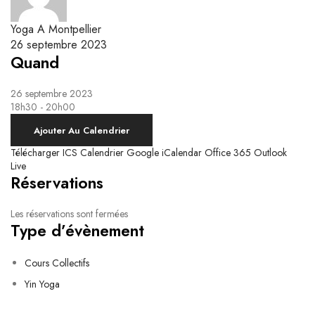
Yoga Kundalini
Respiration & Massage Biodynamique
Le système nerveux autonome et la respiration
Ateliers Breathwork
Yoga A Montpellier
Respiration Guidée
26 septembre 2023
Quand
26 septembre 2023
18h30 - 20h00
Ajouter Au Calendrier
Télécharger ICS
Calendrier Google
iCalendar
Office 365
Outlook
Live
Réservations
Les réservations sont fermées
Type d’évènement
Cours Collectifs
Yin Yoga