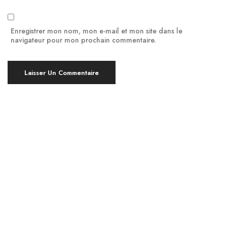
Enregistrer mon nom, mon e-mail et mon site dans le
navigateur pour mon prochain commentaire.
Yoga à Montpellier, en bref !
Pratiquer le Yoga est bénéfique pour le corps et
l’esprit, indépendamment de votre âge ou de votre
niveau d’expérience. À Montpellier, nous proposons
des cours de yoga en groupe ou individuels, ainsi
que divers ateliers pour explorer différentes
techniques de yoga.