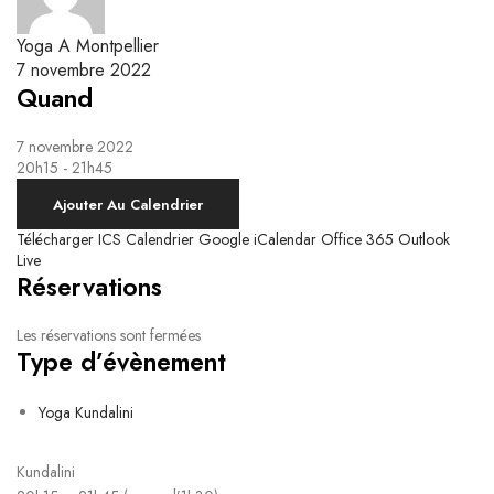
Yoga Kundalini
Respiration & Massage Biodynamique
Le système nerveux autonome et la respiration
Ateliers Breathwork
Yoga A Montpellier
Respiration Guidée
7 novembre 2022
Quand
7 novembre 2022
20h15 - 21h45
Ajouter Au Calendrier
Télécharger ICS
Calendrier Google
iCalendar
Office 365
Outlook
Live
Réservations
Les réservations sont fermées
Type d’évènement
Yoga Kundalini
Kundalini