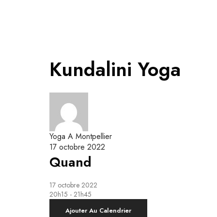
Accueil
Cours
A
Kundalini Yoga
Mon approche du Yo
Yoga Kundalini
Yoga Kundalini & 
Cours Collectifs
Yin Yoga
Yoga Kundalini
Respiration & M
Respiration Guidée
Yoga A Montpellier
17 octobre 2022
Quand
17 octobre 2022
20h15 - 21h45
Ajouter Au Calendrier