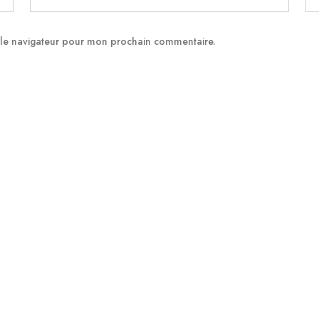
 le navigateur pour mon prochain commentaire.
Infos pratiques
Yoga Kundalini
YIN YOGA
Mardi de 18h30 à 20h
Kriya
Centre les Sens de l’Être 5 rue Boyer
Relaxation
34000 Montpellier
YOGA
KUNDALINI
Jeudi 18h45 à 20h15 –
Méditation
La Happy factory 8 rue Frédéric Bazille