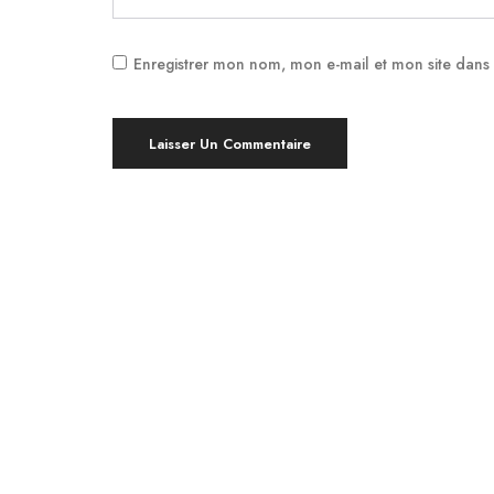
Enregistrer mon nom, mon e-mail et mon site dans
Yoga à Montpellier, en bref !
Pratiquer le Yoga est bénéfique pour le
corps et l’esprit, indépendamment de votre
âge ou de votre niveau d’expérience. À
Montpellier, nous proposons des cours de