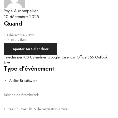
Yoga Kundalini
Respiration & Massage Biodynamique
Le système nerveux autonome et la respiration
Ateliers Breathwork
Yoga A Montpellier
Respiration Guidée
10 décembre 2025
Quand
10 décembre 2025
18h00 - 21h00
Ajouter Au Calendrier
Télécharger ICS
Calendrier Google
iCalendar
Office 365
Outlook
Live
Type d’évènement
Atelier Breathwork
Séance de Breathwork
Durée 3h, avec 1h15 de respiration active.