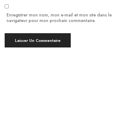
Enregistrer mon nom, mon e-mail et mon site dans le
navigateur pour mon prochain commentaire.
Yoga à Montpellier, en bref !
Pratiquer le Yoga est bénéfique pour le corps et
l’esprit, indépendamment de votre âge ou de votre
niveau d’expérience. À Montpellier, nous proposons
des cours de yoga en groupe ou individuels, ainsi
que divers ateliers pour explorer différentes
techniques de yoga.