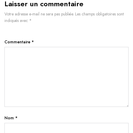
Laisser un commentaire
Votre adresse e-mail ne sera pas publiée.
Les champs obligatoires sont
indiqués avec
*
Commentaire
*
Nom
*