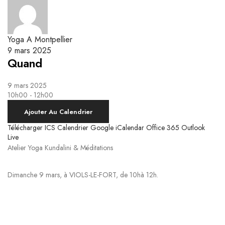
Yoga Kundalini
Respiration & Massage Biodynamique
Le système nerveux autonome et la respiration
Ateliers Breathwork
Respiration Guidée
Yoga A Montpellier
9 mars 2025
Quand
9 mars 2025
10h00 - 12h00
Ajouter Au Calendrier
Télécharger ICS
Calendrier Google
iCalendar
Office 365
Outlook
Live
Atelier Yoga Kundalini & Méditations
Dimanche 9 mars, à VIOLS-LE-FORT, de 10hà 12h.