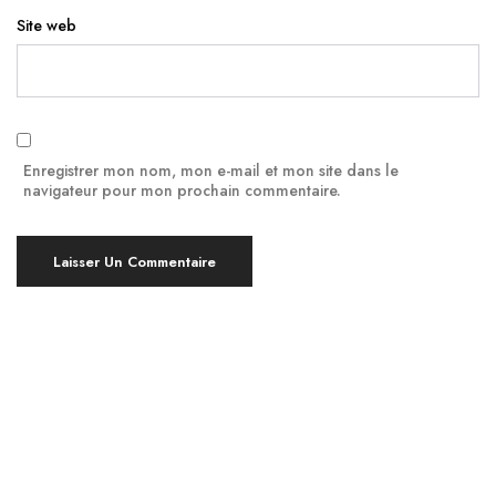
Site web
Enregistrer mon nom, mon e-mail et mon site dans le
navigateur pour mon prochain commentaire.
Yoga à Montpellier, en bref !
Pratiquer le Yoga est bénéfique pour le corps et
l’esprit, indépendamment de votre âge ou de votre
niveau d’expérience. À Montpellier, nous proposons