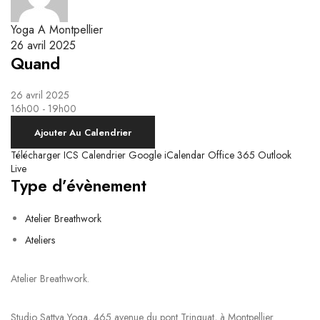
Yoga Kundalini
Respiration & Massage Biodynamique
Le système nerveux autonome et la respiration
Ateliers Breathwork
Yoga A Montpellier
Respiration Guidée
26 avril 2025
Quand
26 avril 2025
16h00 - 19h00
Ajouter Au Calendrier
Télécharger ICS
Calendrier Google
iCalendar
Office 365
Outlook
Live
Type d’évènement
Atelier Breathwork
Ateliers
Atelier Breathwork.
Studio Sattva Yoga, 465 avenue du pont Trinquat, à Montpellier